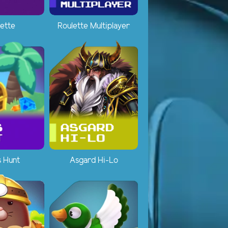
lette
Roulette Multiplayer
 Hunt
Asgard Hi-Lo