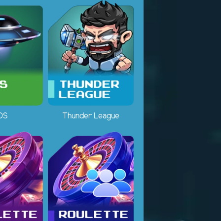
OS
Thunder League