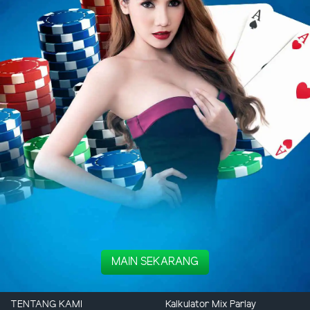
MAIN SEKARANG
TENTANG KAMI
Kalkulator Mix Parlay